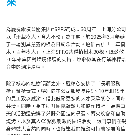
來
為慶祝縱橫公關集團(“SPRG”)成立30周年，上海分公司
以「卅載樹人，育人不輟」為主題，於2025年3月舉辦
了一場別具意義的植樹日紀念活動。遵循古訓「十年樹
木，百年樹人」，上海SPRG共種植樹木30棵，既致敬
30年來集團對環境保護的支持，也象徵其在行業棟樑培
育中的深耕厚植。
除了核心的植樹環節之外，還精心安排了「長期服務
獎」頒獎儀式，特別向在公司服務長達5、10年和15年
的員工致以感謝，借此鼓勵更多的人才秉承初心，同舟
共濟。同時，為了提升團隊凝聚力和協作精神，為期兩
天的活動還安排了郊野公園定向尋寶、篝火晚會和自助
燒烤，以及真人CS緊張刺激的團建活動，讓同事們在親
身體驗大自然的同時，也傳達我們推動可持續發展的信