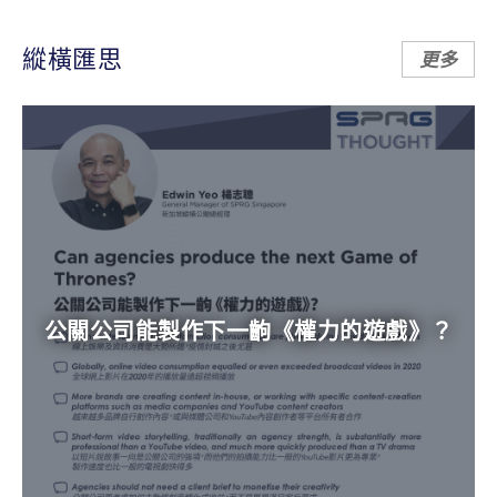
縱橫匯思
更多
公關公司能製作下一齣《權力的遊戲》？