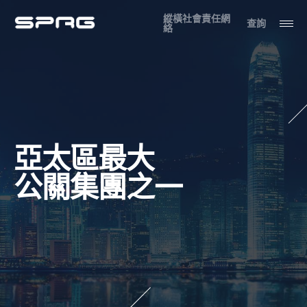
縱橫社會責任網
查詢
絡
亞太區最大
獲奬最多之
公關集團之一
亞洲公關集團