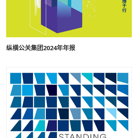
纵横公关集团2024年年报