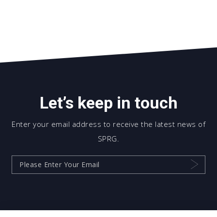
Let’s keep in touch
Enter your email address to receive the latest news of
SPRG.