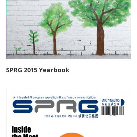
SPRG 2015 Yearbook