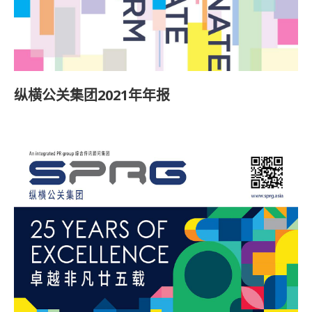
纵横公关集团2021年年报