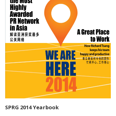
SPRG 2014 Yearbook