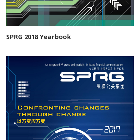
SPRG 2018 Yearbook