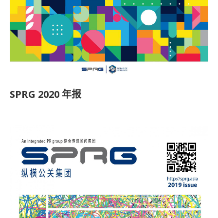
SPRG 2020 年报